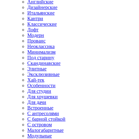
Английские
Дизайнерские
Итальянские
Кантри
Классические
Лофт
Модерн
Прованс
Неоклассика
Минимализм
Под старину
Скандинавские
Элитные
Эксклюзивные
Хай-тек
Особенности
Для студии
Для хрущевки
Для дачи
Встроенные
С антресолями
С барной стойкой
С островом
Малогабаритные
Модульные