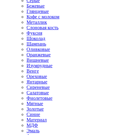
Серые
Бежевые
Глянцевые
Кофе с молоком
Металлик
Слоновая кость
Фуксия
Шоколад
Шампань
Оливковые
Оранжевые
Вишневые
Изумрудные
Венге
Ореховые
Янтарные
Сиреневые
Салатовые
Фиолетовые
Мятные
Золотые
Синие
Материал
МДФ
Эмаль