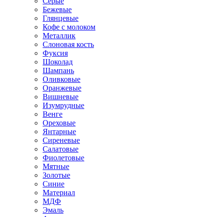
Серые
Бежевые
Глянцевые
Кофе с молоком
Металлик
Слоновая кость
Фуксия
Шоколад
Шампань
Оливковые
Оранжевые
Вишневые
Изумрудные
Венге
Ореховые
Янтарные
Сиреневые
Салатовые
Фиолетовые
Мятные
Золотые
Синие
Материал
МДФ
Эмаль