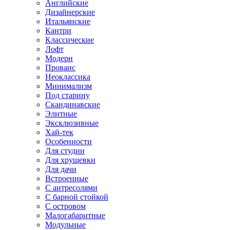
Английские
Дизайнерские
Итальянские
Кантри
Классические
Лофт
Модерн
Прованс
Неоклассика
Минимализм
Под старину
Скандинавские
Элитные
Эксклюзивные
Хай-тек
Особенности
Для студии
Для хрущевки
Для дачи
Встроенные
С антресолями
С барной стойкой
С островом
Малогабаритные
Модульные