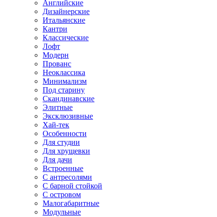
Английские
Дизайнерские
Итальянские
Кантри
Классические
Лофт
Модерн
Прованс
Неоклассика
Минимализм
Под старину
Скандинавские
Элитные
Эксклюзивные
Хай-тек
Особенности
Для студии
Для хрущевки
Для дачи
Встроенные
С антресолями
С барной стойкой
С островом
Малогабаритные
Модульные