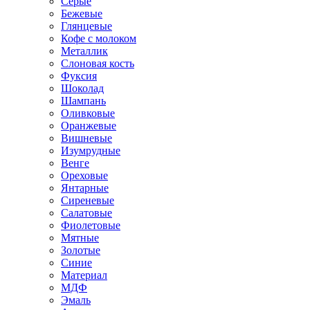
Серые
Бежевые
Глянцевые
Кофе с молоком
Металлик
Слоновая кость
Фуксия
Шоколад
Шампань
Оливковые
Оранжевые
Вишневые
Изумрудные
Венге
Ореховые
Янтарные
Сиреневые
Салатовые
Фиолетовые
Мятные
Золотые
Синие
Материал
МДФ
Эмаль