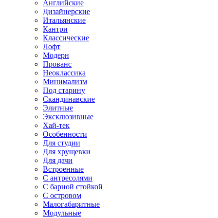
Английские
Дизайнерские
Итальянские
Кантри
Классические
Лофт
Модерн
Прованс
Неоклассика
Минимализм
Под старину
Скандинавские
Элитные
Эксклюзивные
Хай-тек
Особенности
Для студии
Для хрущевки
Для дачи
Встроенные
С антресолями
С барной стойкой
С островом
Малогабаритные
Модульные