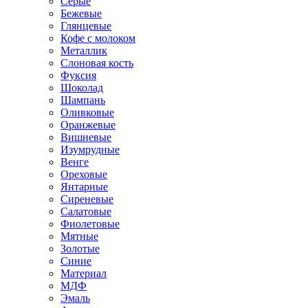
Серые
Бежевые
Глянцевые
Кофе с молоком
Металлик
Слоновая кость
Фуксия
Шоколад
Шампань
Оливковые
Оранжевые
Вишневые
Изумрудные
Венге
Ореховые
Янтарные
Сиреневые
Салатовые
Фиолетовые
Мятные
Золотые
Синие
Материал
МДФ
Эмаль