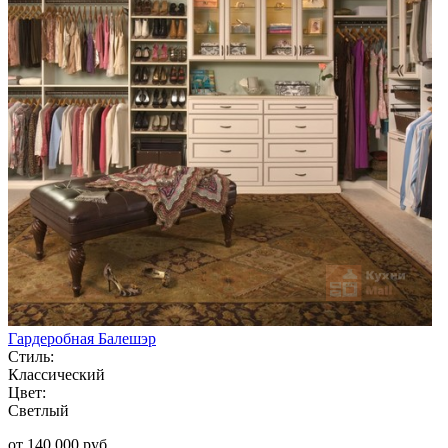
Гардеробная Балешэр
Стиль:
Классический
Цвет:
Светлый
от 140 000 руб.