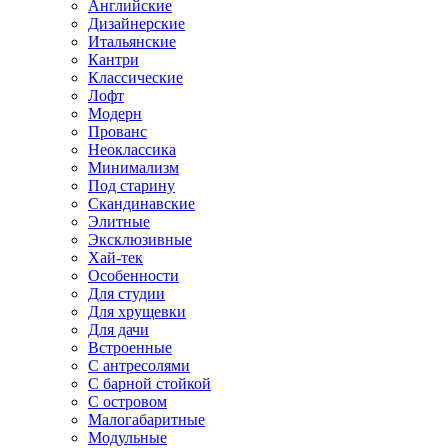
Английские
Дизайнерские
Итальянские
Кантри
Классические
Лофт
Модерн
Прованс
Неоклассика
Минимализм
Под старину
Скандинавские
Элитные
Эксклюзивные
Хай-тек
Особенности
Для студии
Для хрущевки
Для дачи
Встроенные
С антресолями
С барной стойкой
С островом
Малогабаритные
Модульные