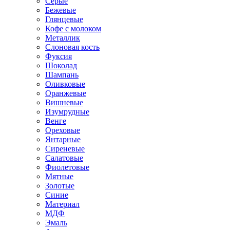
Серые
Бежевые
Глянцевые
Кофе с молоком
Металлик
Слоновая кость
Фуксия
Шоколад
Шампань
Оливковые
Оранжевые
Вишневые
Изумрудные
Венге
Ореховые
Янтарные
Сиреневые
Салатовые
Фиолетовые
Мятные
Золотые
Синие
Материал
МДФ
Эмаль