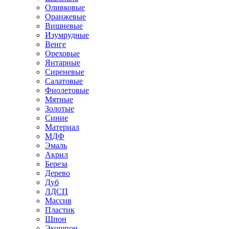
Оливковые
Оранжевые
Вишневые
Изумрудные
Венге
Ореховые
Янтарные
Сиреневые
Салатовые
Фиолетовые
Мятные
Золотые
Синие
Материал
МДФ
Эмаль
Акрил
Береза
Дерево
Дуб
ЛДСП
Массив
Пластик
Шпон
Экошпон