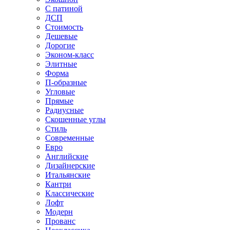
С патиной
ДСП
Стоимость
Дешевые
Дорогие
Эконом-класс
Элитные
Форма
П-образные
Угловые
Прямые
Радиусные
Скошенные углы
Стиль
Современные
Евро
Английские
Дизайнерские
Итальянские
Кантри
Классические
Лофт
Модерн
Прованс