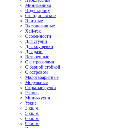
Неоклассика
Минимализм
Под старину
Скандинавские
Элитные
Эксклюзивные
Хай-тек
Особенности
Для студии
Для хрущевки
Для дачи
Встроенные
С антресолями
С барной стойкой
С островом
Малогабаритные
Модульные
Скрытые ручки
Размер
Мини-кухни
Узкие
3 кв. м.
5 кв. м.
6 кв. м.
9 кв. м.