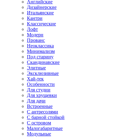
Английские
Дизайнерские
Итальянские
Кантри
Классические
Лофт
Модерн
Прованс
Неоклассика
Минимализм
Под старину
Скандинавские
Элитные
Эксклюзивные
Хай-тек
Особенности
Для студии
Для хрущевки
Для дачи
Встроенные
С антресолями
С барной стойкой
С островом
Малогабаритные
Модульные