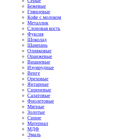
Серые
Бежевые
Глянцевые
Кофе с молоком
Металлик
Слоновая кость
Фуксия
Шоколад
Шампань
Оливковые
Оранжевые
Вишневые
Изумрудные
Венге
Ореховые
Янтарные
Сиреневые
Салатовые
Фиолетовые
Мятные
Золотые
Синие
Материал
МДФ
Эмаль