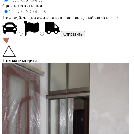
1
2
3
4
5
Срок изготовления
1
2
3
4
5
Пожалуйста, докажите, что вы человек, выбрав
Флаг
.
Похожие модели