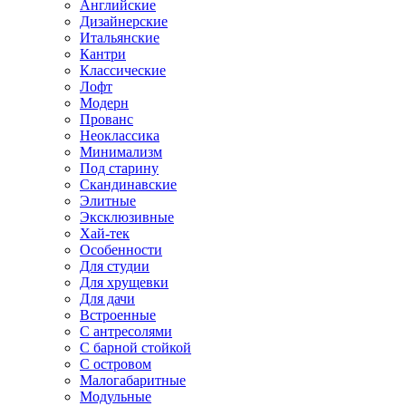
Английские
Дизайнерские
Итальянские
Кантри
Классические
Лофт
Модерн
Прованс
Неоклассика
Минимализм
Под старину
Скандинавские
Элитные
Эксклюзивные
Хай-тек
Особенности
Для студии
Для хрущевки
Для дачи
Встроенные
С антресолями
С барной стойкой
С островом
Малогабаритные
Модульные