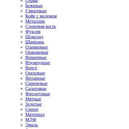
Серые
Бежевые
Глянцевые
Кофе с молоком
Металлик
Слоновая кость
Фуксия
Шоколад
Шампань
Оливковые
Оранжевые
Вишневые
Изумрудные
Венге
Ореховые
Янтарные
Сиреневые
Салатовые
Фиолетовые
Мятные
Золотые
Синие
Материал
МДФ
Эмаль