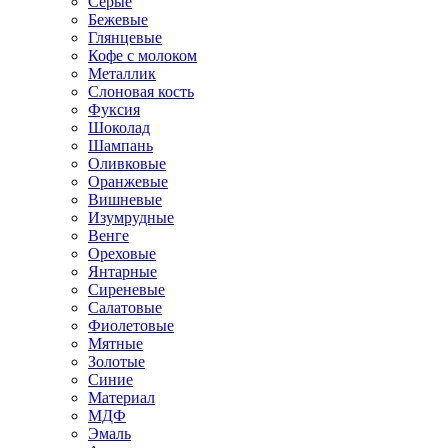
Серые
Бежевые
Глянцевые
Кофе с молоком
Металлик
Слоновая кость
Фуксия
Шоколад
Шампань
Оливковые
Оранжевые
Вишневые
Изумрудные
Венге
Ореховые
Янтарные
Сиреневые
Салатовые
Фиолетовые
Мятные
Золотые
Синие
Материал
МДФ
Эмаль