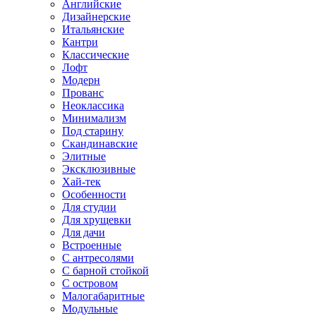
Английские
Дизайнерские
Итальянские
Кантри
Классические
Лофт
Модерн
Прованс
Неоклассика
Минимализм
Под старину
Скандинавские
Элитные
Эксклюзивные
Хай-тек
Особенности
Для студии
Для хрущевки
Для дачи
Встроенные
С антресолями
С барной стойкой
С островом
Малогабаритные
Модульные