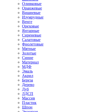
Оливковые
Оранжевые
Вишневые
Изумрудные
Венге
Ореховые
Янтарные
Сиреневые
Салатовые
Фиолетовые
Мятные
Золотые
Синие
Материал
МДФ
Эмаль
Акрил
Береза
Дерево
Дуб
ЛДСП
Массив
Пластик
Шпон
Экошпон