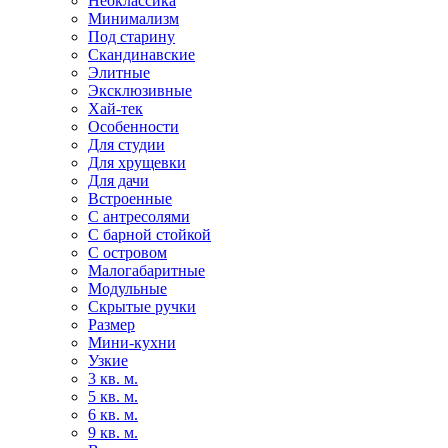
Неоклассика
Минимализм
Под старину
Скандинавские
Элитные
Эксклюзивные
Хай-тек
Особенности
Для студии
Для хрущевки
Для дачи
Встроенные
С антресолями
С барной стойкой
С островом
Малогабаритные
Модульные
Скрытые ручки
Размер
Мини-кухни
Узкие
3 кв. м.
5 кв. м.
6 кв. м.
9 кв. м.