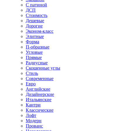
С патиной
ДСП
Стоимость
Дешевые
Дорогие
Эконом-класс
Элитные
Форма
П-образные
Угловые
Прямые
Радиусные
Скошенные углы
Стиль
Современные
Евро
Английские
Дизайнерские
Итальянские
Кантри
Классические
Лофт
Модерн
Прованс