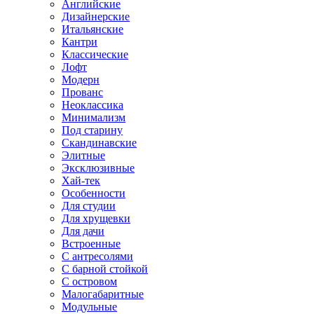
Английские
Дизайнерские
Итальянские
Кантри
Классические
Лофт
Модерн
Прованс
Неоклассика
Минимализм
Под старину
Скандинавские
Элитные
Эксклюзивные
Хай-тек
Особенности
Для студии
Для хрущевки
Для дачи
Встроенные
С антресолями
С барной стойкой
С островом
Малогабаритные
Модульные