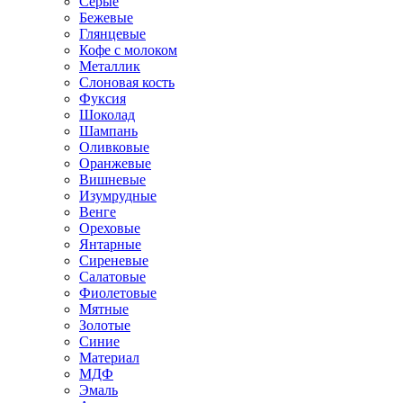
Серые
Бежевые
Глянцевые
Кофе с молоком
Металлик
Слоновая кость
Фуксия
Шоколад
Шампань
Оливковые
Оранжевые
Вишневые
Изумрудные
Венге
Ореховые
Янтарные
Сиреневые
Салатовые
Фиолетовые
Мятные
Золотые
Синие
Материал
МДФ
Эмаль