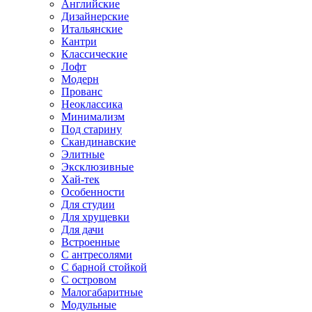
Английские
Дизайнерские
Итальянские
Кантри
Классические
Лофт
Модерн
Прованс
Неоклассика
Минимализм
Под старину
Скандинавские
Элитные
Эксклюзивные
Хай-тек
Особенности
Для студии
Для хрущевки
Для дачи
Встроенные
С антресолями
С барной стойкой
С островом
Малогабаритные
Модульные