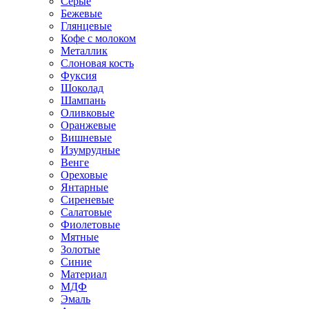
Серые
Бежевые
Глянцевые
Кофе с молоком
Металлик
Слоновая кость
Фуксия
Шоколад
Шампань
Оливковые
Оранжевые
Вишневые
Изумрудные
Венге
Ореховые
Янтарные
Сиреневые
Салатовые
Фиолетовые
Мятные
Золотые
Синие
Материал
МДФ
Эмаль