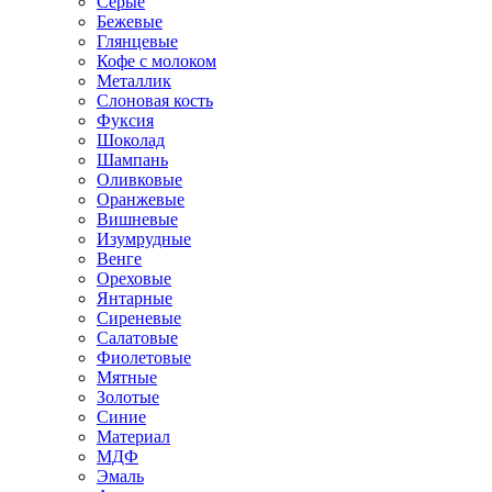
Серые
Бежевые
Глянцевые
Кофе с молоком
Металлик
Слоновая кость
Фуксия
Шоколад
Шампань
Оливковые
Оранжевые
Вишневые
Изумрудные
Венге
Ореховые
Янтарные
Сиреневые
Салатовые
Фиолетовые
Мятные
Золотые
Синие
Материал
МДФ
Эмаль