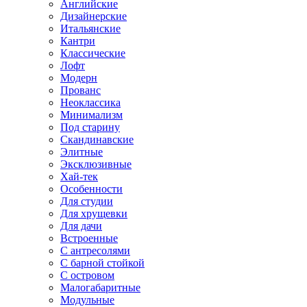
Английские
Дизайнерские
Итальянские
Кантри
Классические
Лофт
Модерн
Прованс
Неоклассика
Минимализм
Под старину
Скандинавские
Элитные
Эксклюзивные
Хай-тек
Особенности
Для студии
Для хрущевки
Для дачи
Встроенные
С антресолями
С барной стойкой
С островом
Малогабаритные
Модульные