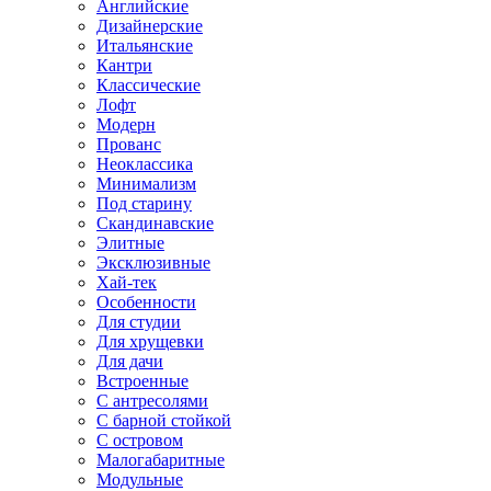
Английские
Дизайнерские
Итальянские
Кантри
Классические
Лофт
Модерн
Прованс
Неоклассика
Минимализм
Под старину
Скандинавские
Элитные
Эксклюзивные
Хай-тек
Особенности
Для студии
Для хрущевки
Для дачи
Встроенные
С антресолями
С барной стойкой
С островом
Малогабаритные
Модульные