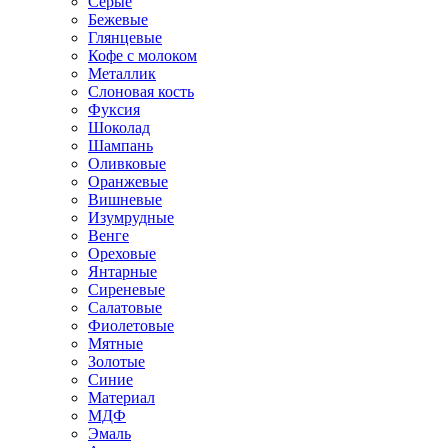
Серые
Бежевые
Глянцевые
Кофе с молоком
Металлик
Слоновая кость
Фуксия
Шоколад
Шампань
Оливковые
Оранжевые
Вишневые
Изумрудные
Венге
Ореховые
Янтарные
Сиреневые
Салатовые
Фиолетовые
Мятные
Золотые
Синие
Материал
МДФ
Эмаль