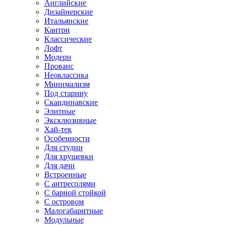
Английские
Дизайнерские
Итальянские
Кантри
Классические
Лофт
Модерн
Прованс
Неоклассика
Минимализм
Под старину
Скандинавские
Элитные
Эксклюзивные
Хай-тек
Особенности
Для студии
Для хрущевки
Для дачи
Встроенные
С антресолями
С барной стойкой
С островом
Малогабаритные
Модульные