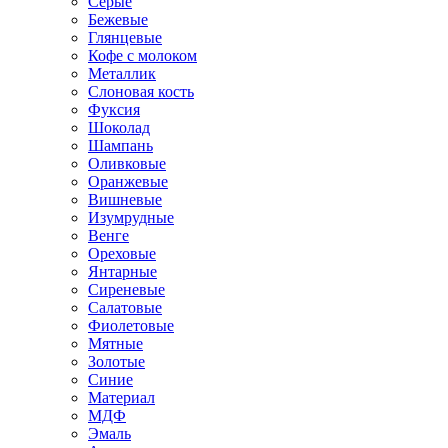
Серые
Бежевые
Глянцевые
Кофе с молоком
Металлик
Слоновая кость
Фуксия
Шоколад
Шампань
Оливковые
Оранжевые
Вишневые
Изумрудные
Венге
Ореховые
Янтарные
Сиреневые
Салатовые
Фиолетовые
Мятные
Золотые
Синие
Материал
МДФ
Эмаль