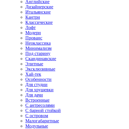
Английские
Дизайнерские
Итальянские
Кантри
Классические
Лофт
Модерн
Прованс
Неоклассика
Минимализм
Под старину
Скандинавские
Элитные
Эксклюзивные
Хай-тек
Особенности
Для студии
Для хрущевки
Для дачи
Встроенные
С антресолями
С барной стойкой
С островом
Малогабаритные
Модульные