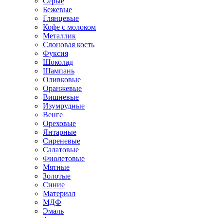
Серые
Бежевые
Глянцевые
Кофе с молоком
Металлик
Слоновая кость
Фуксия
Шоколад
Шампань
Оливковые
Оранжевые
Вишневые
Изумрудные
Венге
Ореховые
Янтарные
Сиреневые
Салатовые
Фиолетовые
Мятные
Золотые
Синие
Материал
МДФ
Эмаль