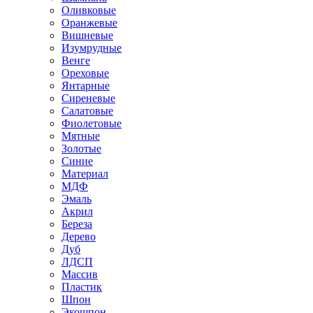
Оливковые
Оранжевые
Вишневые
Изумрудные
Венге
Ореховые
Янтарные
Сиреневые
Салатовые
Фиолетовые
Мятные
Золотые
Синие
Материал
МДФ
Эмаль
Акрил
Береза
Дерево
Дуб
ЛДСП
Массив
Пластик
Шпон
Экошпон