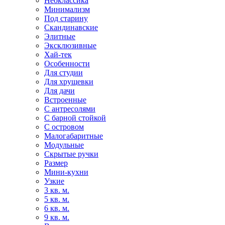
Неоклассика
Минимализм
Под старину
Скандинавские
Элитные
Эксклюзивные
Хай-тек
Особенности
Для студии
Для хрущевки
Для дачи
Встроенные
С антресолями
С барной стойкой
С островом
Малогабаритные
Модульные
Скрытые ручки
Размер
Мини-кухни
Узкие
3 кв. м.
5 кв. м.
6 кв. м.
9 кв. м.