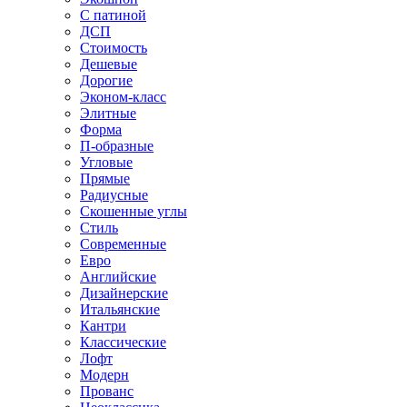
С патиной
ДСП
Стоимость
Дешевые
Дорогие
Эконом-класс
Элитные
Форма
П-образные
Угловые
Прямые
Радиусные
Скошенные углы
Стиль
Современные
Евро
Английские
Дизайнерские
Итальянские
Кантри
Классические
Лофт
Модерн
Прованс