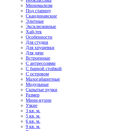
Неоклассика
Минимализм
Под старину
Скандинавские
Элитные
Эксклюзивные
Хай-тек
Особенности
Для студии
Для хрущевки
Для дачи
Встроенные
С антресолями
С барной стойкой
С островом
Малогабаритные
Модульные
Скрытые ручки
Размер
Мини-кухни
Узкие
3 кв. м.
5 кв. м.
6 кв. м.
9 кв. м.