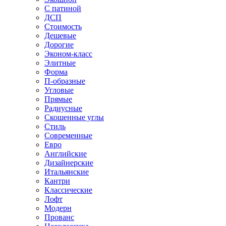
С патиной
ДСП
Стоимость
Дешевые
Дорогие
Эконом-класс
Элитные
Форма
П-образные
Угловые
Прямые
Радиусные
Скошенные углы
Стиль
Современные
Евро
Английские
Дизайнерские
Итальянские
Кантри
Классические
Лофт
Модерн
Прованс