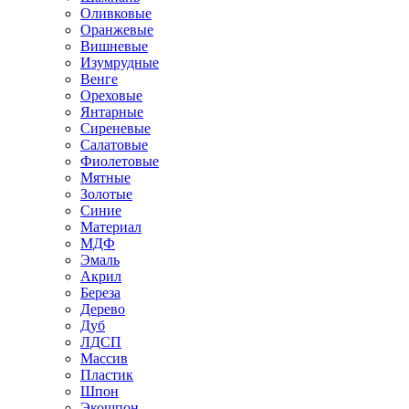
Оливковые
Оранжевые
Вишневые
Изумрудные
Венге
Ореховые
Янтарные
Сиреневые
Салатовые
Фиолетовые
Мятные
Золотые
Синие
Материал
МДФ
Эмаль
Акрил
Береза
Дерево
Дуб
ЛДСП
Массив
Пластик
Шпон
Экошпон