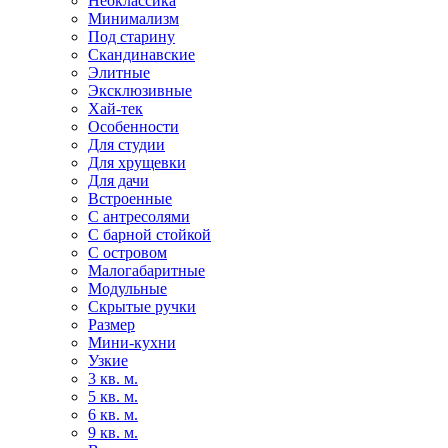
Неоклассика
Минимализм
Под старину
Скандинавские
Элитные
Эксклюзивные
Хай-тек
Особенности
Для студии
Для хрущевки
Для дачи
Встроенные
С антресолями
С барной стойкой
С островом
Малогабаритные
Модульные
Скрытые ручки
Размер
Мини-кухни
Узкие
3 кв. м.
5 кв. м.
6 кв. м.
9 кв. м.