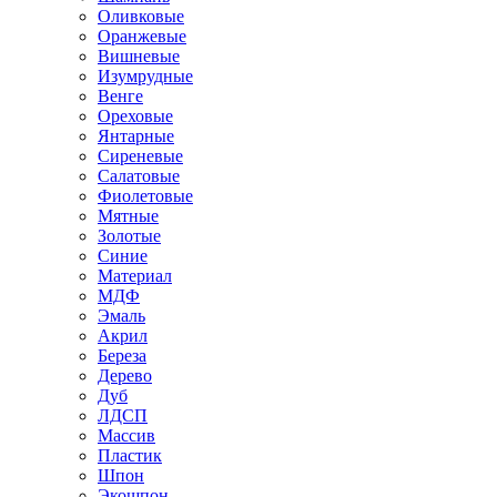
Оливковые
Оранжевые
Вишневые
Изумрудные
Венге
Ореховые
Янтарные
Сиреневые
Салатовые
Фиолетовые
Мятные
Золотые
Синие
Материал
МДФ
Эмаль
Акрил
Береза
Дерево
Дуб
ЛДСП
Массив
Пластик
Шпон
Экошпон