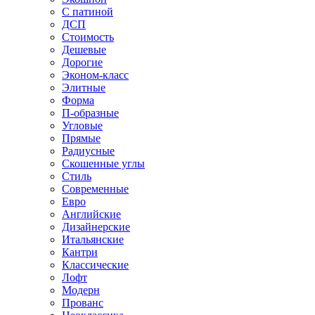
С патиной
ДСП
Стоимость
Дешевые
Дорогие
Эконом-класс
Элитные
Форма
П-образные
Угловые
Прямые
Радиусные
Скошенные углы
Стиль
Современные
Евро
Английские
Дизайнерские
Итальянские
Кантри
Классические
Лофт
Модерн
Прованс