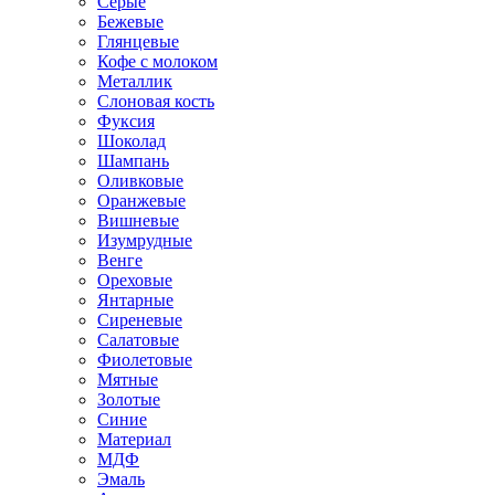
Серые
Бежевые
Глянцевые
Кофе с молоком
Металлик
Слоновая кость
Фуксия
Шоколад
Шампань
Оливковые
Оранжевые
Вишневые
Изумрудные
Венге
Ореховые
Янтарные
Сиреневые
Салатовые
Фиолетовые
Мятные
Золотые
Синие
Материал
МДФ
Эмаль