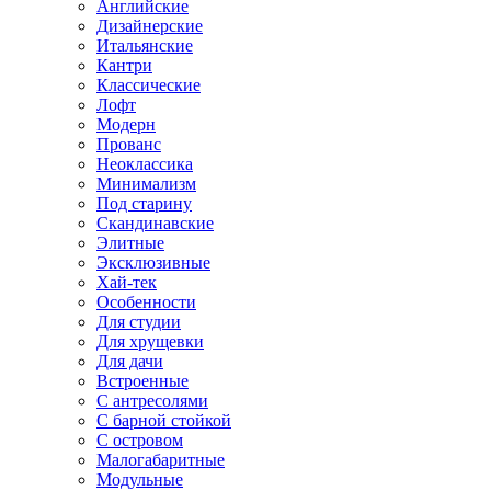
Английские
Дизайнерские
Итальянские
Кантри
Классические
Лофт
Модерн
Прованс
Неоклассика
Минимализм
Под старину
Скандинавские
Элитные
Эксклюзивные
Хай-тек
Особенности
Для студии
Для хрущевки
Для дачи
Встроенные
С антресолями
С барной стойкой
С островом
Малогабаритные
Модульные