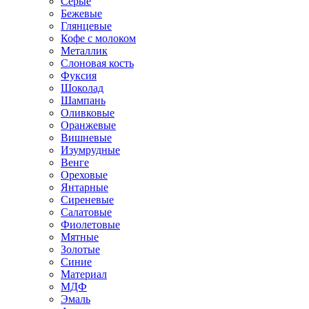
Серые
Бежевые
Глянцевые
Кофе с молоком
Металлик
Слоновая кость
Фуксия
Шоколад
Шампань
Оливковые
Оранжевые
Вишневые
Изумрудные
Венге
Ореховые
Янтарные
Сиреневые
Салатовые
Фиолетовые
Мятные
Золотые
Синие
Материал
МДФ
Эмаль