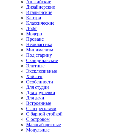
Английские
Дизайнерские
Итальянские
Кантри
Классические
Лофт
Модерн
Прованс
Неоклассика
Минимализм
Под старину
Скандинавские
Элитные
Эксклюзивные
Хай-тек
Особенности
Для студии
Для хрущевки
Для дачи
Встроенные
С антресолями
С барной стойкой
С островом
Малогабаритные
Модульные