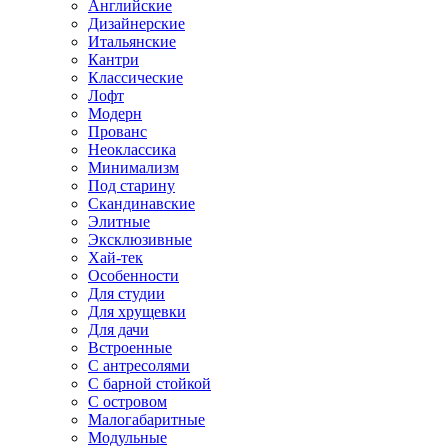
Английские
Дизайнерские
Итальянские
Кантри
Классические
Лофт
Модерн
Прованс
Неоклассика
Минимализм
Под старину
Скандинавские
Элитные
Эксклюзивные
Хай-тек
Особенности
Для студии
Для хрущевки
Для дачи
Встроенные
С антресолями
С барной стойкой
С островом
Малогабаритные
Модульные