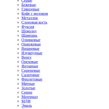
Серые
Бежевые
Глянцевые
Кофе с молоком
Металлик
Слоновая кость
Фуксия
Шоколад
Шампань
Оливковые
Оранжевые
Вишневые
Изумрудные
Венге
Ореховые
Янтарные
Сиреневые
Салатовые
Фиолетовые
Мятные
Золотые
Синие
Материал
МДФ
Эмаль