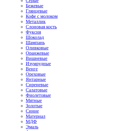
Серые
Бежевые
Глянцевые
Кофе с молоком
Металлик
Слоновая кость
Фуксия
Шоколад
Шампань
Оливковые
Оранжевые
Вишневые
Изумрудные
Венге
Ореховые
Янтарные
Сиреневые
Салатовые
Фиолетовые
Мятные
Золотые
Синие
Материал
МДФ
Эмаль