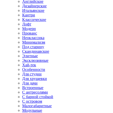
Английские
Дизайнерские
Итальянские
Кантри
Классические
Лофт
Модерн
Прованс
Неоклассика
Минимализм
Под старину
Скандинавские
Элитные
Эксклюзивные
Хай-тек
Особенности
Для студии
Для хрущевки
Для дачи
Встроенные
С антресолями
С барной стойкой
С островом
Малогабаритные
Модульные