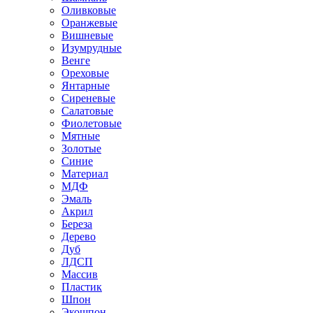
Оливковые
Оранжевые
Вишневые
Изумрудные
Венге
Ореховые
Янтарные
Сиреневые
Салатовые
Фиолетовые
Мятные
Золотые
Синие
Материал
МДФ
Эмаль
Акрил
Береза
Дерево
Дуб
ЛДСП
Массив
Пластик
Шпон
Экошпон