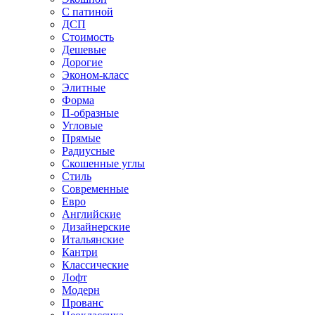
С патиной
ДСП
Стоимость
Дешевые
Дорогие
Эконом-класс
Элитные
Форма
П-образные
Угловые
Прямые
Радиусные
Скошенные углы
Стиль
Современные
Евро
Английские
Дизайнерские
Итальянские
Кантри
Классические
Лофт
Модерн
Прованс