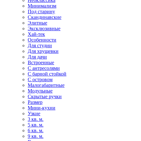
Неоклассика
Минимализм
Под старину
Скандинавские
Элитные
Эксклюзивные
Хай-тек
Особенности
Для студии
Для хрущевки
Для дачи
Встроенные
С антресолями
С барной стойкой
С островом
Малогабаритные
Модульные
Скрытые ручки
Размер
Мини-кухни
Узкие
3 кв. м.
5 кв. м.
6 кв. м.
9 кв. м.