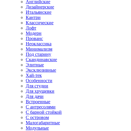
Английские
Дизайнерские
Итальянские
Кантри
Классические
Лофт
Модерн
Прованс
Неоклассика
Минимализм
Под старину
Скандинавские
Элитные
Эксклюзивные
Хай-тек
Особенности
Для студии
Для хрущевки
Для дачи
Встроенные
С антресолями
С барной стойкой
С островом
Малогабаритные
Модульные