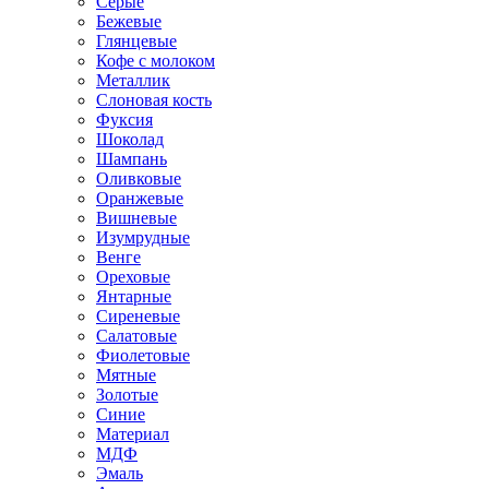
Серые
Бежевые
Глянцевые
Кофе с молоком
Металлик
Слоновая кость
Фуксия
Шоколад
Шампань
Оливковые
Оранжевые
Вишневые
Изумрудные
Венге
Ореховые
Янтарные
Сиреневые
Салатовые
Фиолетовые
Мятные
Золотые
Синие
Материал
МДФ
Эмаль