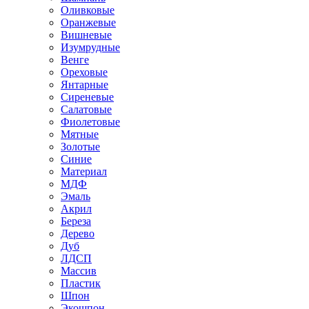
Оливковые
Оранжевые
Вишневые
Изумрудные
Венге
Ореховые
Янтарные
Сиреневые
Салатовые
Фиолетовые
Мятные
Золотые
Синие
Материал
МДФ
Эмаль
Акрил
Береза
Дерево
Дуб
ЛДСП
Массив
Пластик
Шпон
Экошпон