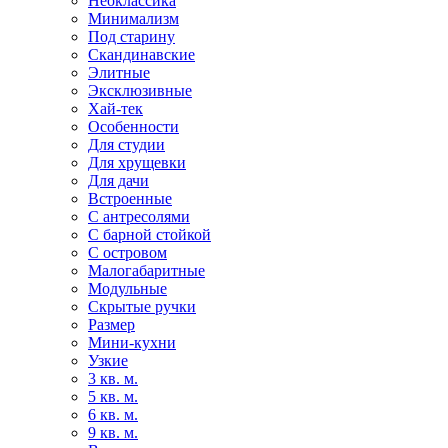
Неоклассика
Минимализм
Под старину
Скандинавские
Элитные
Эксклюзивные
Хай-тек
Особенности
Для студии
Для хрущевки
Для дачи
Встроенные
С антресолями
С барной стойкой
С островом
Малогабаритные
Модульные
Скрытые ручки
Размер
Мини-кухни
Узкие
3 кв. м.
5 кв. м.
6 кв. м.
9 кв. м.