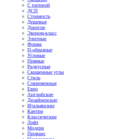
С патиной
ДСП
Стоимость
Дешевые
Дорогие
Эконом-класс
Элитные
Форма
П-образные
Угловые
Прямые
Радиусные
Скошенные углы
Стиль
Современные
Евро
Английские
Дизайнерские
Итальянские
Кантри
Классические
Лофт
Модерн
Прованс