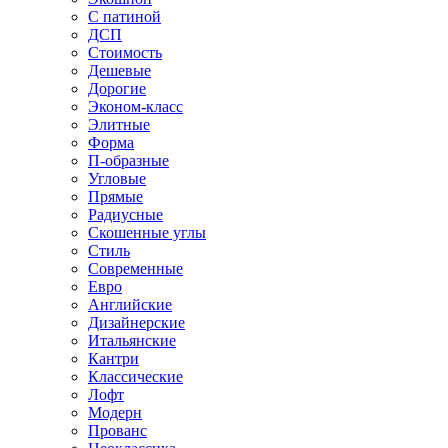
С патиной
ДСП
Стоимость
Дешевые
Дорогие
Эконом-класс
Элитные
Форма
П-образные
Угловые
Прямые
Радиусные
Скошенные углы
Стиль
Современные
Евро
Английские
Дизайнерские
Итальянские
Кантри
Классические
Лофт
Модерн
Прованс