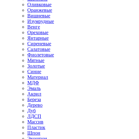
Оливковые
Оранжевые
Вишневые
Изумрудные
Венге
Ореховые
Янтарные
Сиреневые
Салатовые
Фиолетовые
Мятные
Золотые
Синие
Материал
МДФ
Эмаль
Акрил
Береза
Дерево
Дуб
ЛДСП
Массив
Пластик
Шпон
Экошпон