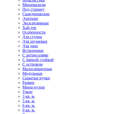
Неоклассика
Минимализм
Под старину
Скандинавские
Элитные
Эксклюзивные
Хай-тек
Особенности
Для студии
Для хрущевки
Для дачи
Встроенные
С антресолями
С барной стойкой
С островом
Малогабаритные
Модульные
Скрытые ручки
Размер
Мини-кухни
Узкие
3 кв. м.
5 кв. м.
6 кв. м.
9 кв. м.