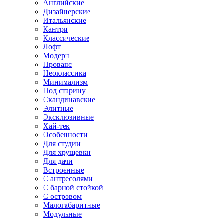
Английские
Дизайнерские
Итальянские
Кантри
Классические
Лофт
Модерн
Прованс
Неоклассика
Минимализм
Под старину
Скандинавские
Элитные
Эксклюзивные
Хай-тек
Особенности
Для студии
Для хрущевки
Для дачи
Встроенные
С антресолями
С барной стойкой
С островом
Малогабаритные
Модульные