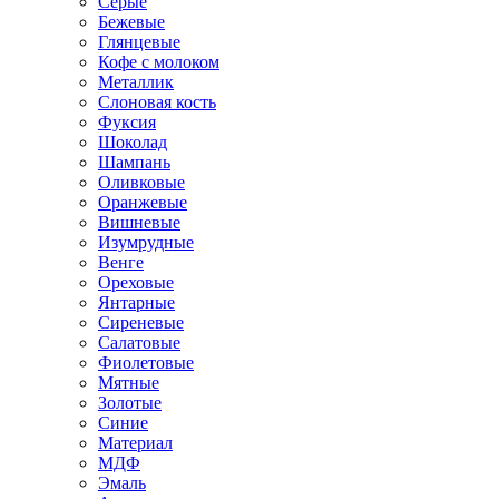
Серые
Бежевые
Глянцевые
Кофе с молоком
Металлик
Слоновая кость
Фуксия
Шоколад
Шампань
Оливковые
Оранжевые
Вишневые
Изумрудные
Венге
Ореховые
Янтарные
Сиреневые
Салатовые
Фиолетовые
Мятные
Золотые
Синие
Материал
МДФ
Эмаль