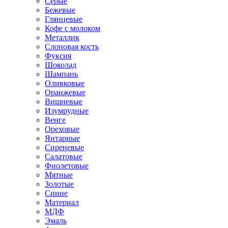
Серые
Бежевые
Глянцевые
Кофе с молоком
Металлик
Слоновая кость
Фуксия
Шоколад
Шампань
Оливковые
Оранжевые
Вишневые
Изумрудные
Венге
Ореховые
Янтарные
Сиреневые
Салатовые
Фиолетовые
Мятные
Золотые
Синие
Материал
МДФ
Эмаль