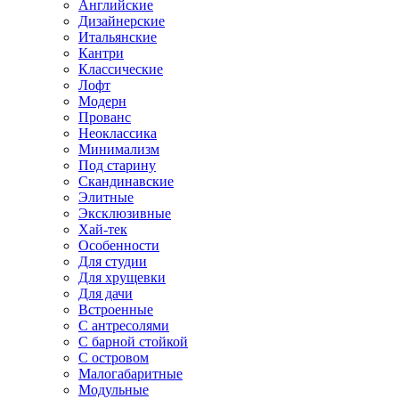
Английские
Дизайнерские
Итальянские
Кантри
Классические
Лофт
Модерн
Прованс
Неоклассика
Минимализм
Под старину
Скандинавские
Элитные
Эксклюзивные
Хай-тек
Особенности
Для студии
Для хрущевки
Для дачи
Встроенные
С антресолями
С барной стойкой
С островом
Малогабаритные
Модульные