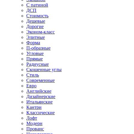
С патиной
ДСП
Стоимость
Дешевые
Дорогие
Эконом-класс
Элитные
Форма
П-образные
Угловые
Прямые
Радиусные
Скошенные углы
Стиль
Современные
Евро
Английские
Дизайнерские
Итальянские
Кантри
Классические
Лофт
Модерн
Прованс