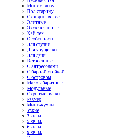
Неоклассика
Минимализм
Под старину
Скандинавские
Элитные
Эксклюзивные
Хай-тек
Особенности
Для студии
Для хрущевки
Для дачи
Встроенные
С антресолями
С барной стойкой
С островом
Малогабаритные
Модульные
Скрытые ручки
Размер
Мини-кухни
Узкие
3 кв. м.
5 кв. м.
6 кв. м.
9 кв. м.