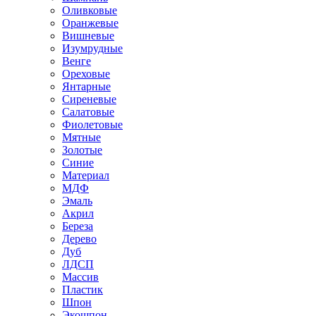
Оливковые
Оранжевые
Вишневые
Изумрудные
Венге
Ореховые
Янтарные
Сиреневые
Салатовые
Фиолетовые
Мятные
Золотые
Синие
Материал
МДФ
Эмаль
Акрил
Береза
Дерево
Дуб
ЛДСП
Массив
Пластик
Шпон
Экошпон