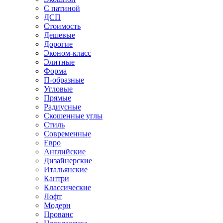
С патиной
ДСП
Стоимость
Дешевые
Дорогие
Эконом-класс
Элитные
Форма
П-образные
Угловые
Прямые
Радиусные
Скошенные углы
Стиль
Современные
Евро
Английские
Дизайнерские
Итальянские
Кантри
Классические
Лофт
Модерн
Прованс