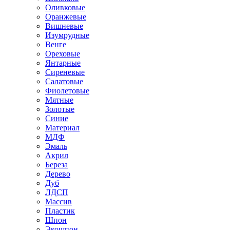
Оливковые
Оранжевые
Вишневые
Изумрудные
Венге
Ореховые
Янтарные
Сиреневые
Салатовые
Фиолетовые
Мятные
Золотые
Синие
Материал
МДФ
Эмаль
Акрил
Береза
Дерево
Дуб
ЛДСП
Массив
Пластик
Шпон
Экошпон