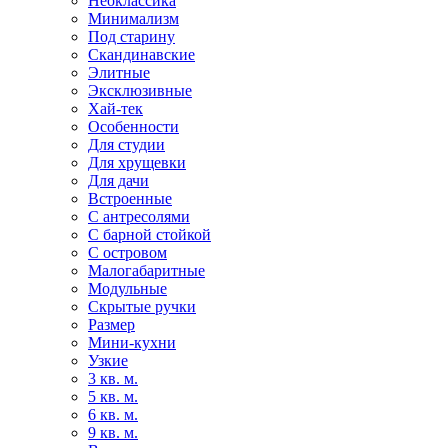
Неоклассика
Минимализм
Под старину
Скандинавские
Элитные
Эксклюзивные
Хай-тек
Особенности
Для студии
Для хрущевки
Для дачи
Встроенные
С антресолями
С барной стойкой
С островом
Малогабаритные
Модульные
Скрытые ручки
Размер
Мини-кухни
Узкие
3 кв. м.
5 кв. м.
6 кв. м.
9 кв. м.