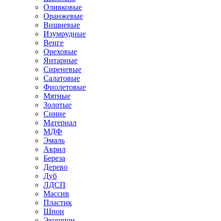
Оливковые
Оранжевые
Вишневые
Изумрудные
Венге
Ореховые
Янтарные
Сиреневые
Салатовые
Фиолетовые
Мятные
Золотые
Синие
Материал
МДФ
Эмаль
Акрил
Береза
Дерево
Дуб
ЛДСП
Массив
Пластик
Шпон
Экошпон