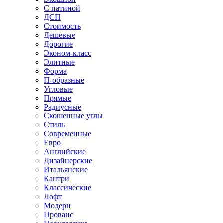
С патиной
ДСП
Стоимость
Дешевые
Дорогие
Эконом-класс
Элитные
Форма
П-образные
Угловые
Прямые
Радиусные
Скошенные углы
Стиль
Современные
Евро
Английские
Дизайнерские
Итальянские
Кантри
Классические
Лофт
Модерн
Прованс