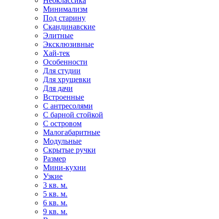
Неоклассика
Минимализм
Под старину
Скандинавские
Элитные
Эксклюзивные
Хай-тек
Особенности
Для студии
Для хрущевки
Для дачи
Встроенные
С антресолями
С барной стойкой
С островом
Малогабаритные
Модульные
Скрытые ручки
Размер
Мини-кухни
Узкие
3 кв. м.
5 кв. м.
6 кв. м.
9 кв. м.