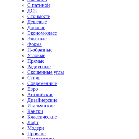
С патиной
ДСП
Стоимость
Дешевые
Дорогие
Эконом-класс
Элитные
Форма
П-образные
Угловые
Прямые
Радиусные
Скошенные углы
Стиль
Современные
Евро
Английские
Дизайнерские
Итальянские
Кантри
Классические
Лофт
Модерн
Прованс