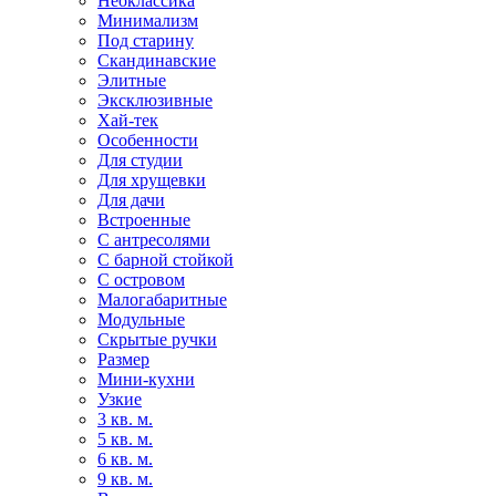
Неоклассика
Минимализм
Под старину
Скандинавские
Элитные
Эксклюзивные
Хай-тек
Особенности
Для студии
Для хрущевки
Для дачи
Встроенные
С антресолями
С барной стойкой
С островом
Малогабаритные
Модульные
Скрытые ручки
Размер
Мини-кухни
Узкие
3 кв. м.
5 кв. м.
6 кв. м.
9 кв. м.