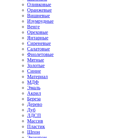
Оливковые
Оранжевые
Вишневые
Изумрудные
Венге
Ореховые
Янтарные
Сиреневые
Салатовые
Фиолетовые
Мятные
Золотые
Синие
Материал
МДФ
Эмаль
Акрил
Береза
Дерево
Дуб
ЛДСП
Массив
Пластик
Шпон
Экошпон