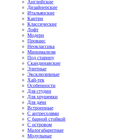
Английские
Дизайнерские
Итальянские
Кантри
Классические
Лофт
Модерн
Прованс
Неоклассика
Минимализм
Под старину
Скандинавские
Элитные
Эксклюзивные
Хай-тек
Особенности
Для студии
Для хрущевки
Для дачи
Встроенные
С антресолями
С барной стойкой
С островом
Малогабаритные
Модульные