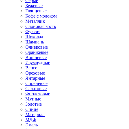
Серые
Бежевые
Глянцевые
Кофе с молоком
Металлик
Слоновая кость
Фуксия
Шоколад
Шампань
Оливковые
Оранжевые
Вишневые
Изумрудные
Венге
Ореховые
Янтарные
Сиреневые
Салатовые
Фиолетовые
Мятные
Золотые
Синие
Материал
МДФ
Эмаль