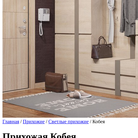
Главная
/
Прихожие
/
Светлые прихожие
/ Кобея
Прихожая Кобея