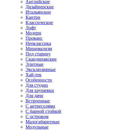
Английские
Дизайнерские
Итальянские
Кантри
Классические
Лофт
Модерн
Прованс
Неоклассика
Минимализм
Под старину
Скандинавские
Элитные
Эксклюзивные
Хай-тек
Особенности
Для студии
Для хрущевки
Для дачи
Встроенные
С антресолями
С барной стойкой
С островом
Малогабаритные
Модульные