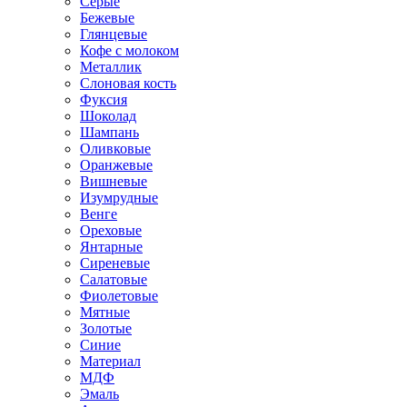
Серые
Бежевые
Глянцевые
Кофе с молоком
Металлик
Слоновая кость
Фуксия
Шоколад
Шампань
Оливковые
Оранжевые
Вишневые
Изумрудные
Венге
Ореховые
Янтарные
Сиреневые
Салатовые
Фиолетовые
Мятные
Золотые
Синие
Материал
МДФ
Эмаль