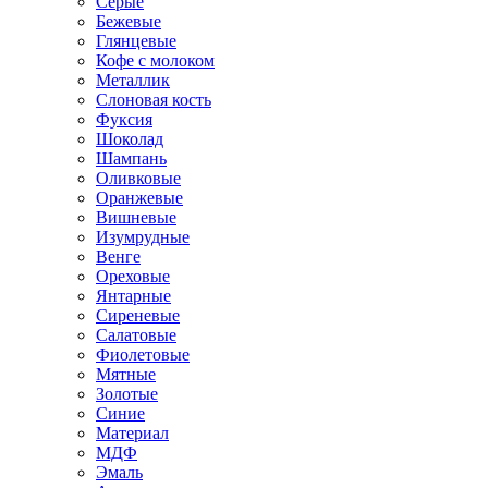
Серые
Бежевые
Глянцевые
Кофе с молоком
Металлик
Слоновая кость
Фуксия
Шоколад
Шампань
Оливковые
Оранжевые
Вишневые
Изумрудные
Венге
Ореховые
Янтарные
Сиреневые
Салатовые
Фиолетовые
Мятные
Золотые
Синие
Материал
МДФ
Эмаль