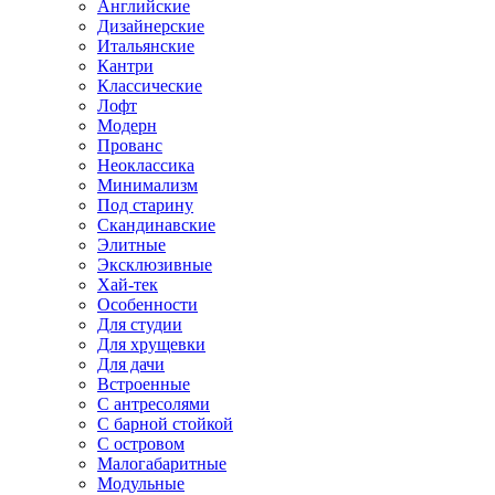
Английские
Дизайнерские
Итальянские
Кантри
Классические
Лофт
Модерн
Прованс
Неоклассика
Минимализм
Под старину
Скандинавские
Элитные
Эксклюзивные
Хай-тек
Особенности
Для студии
Для хрущевки
Для дачи
Встроенные
С антресолями
С барной стойкой
С островом
Малогабаритные
Модульные