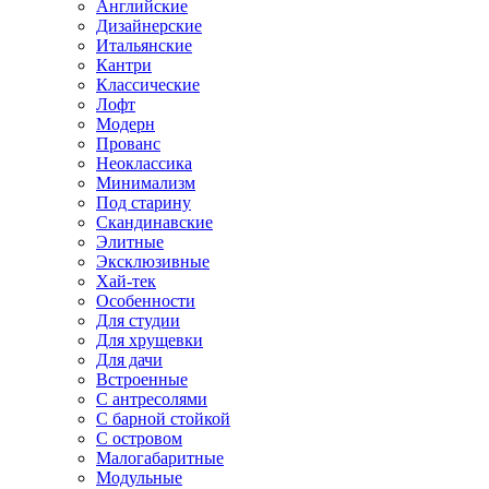
Английские
Дизайнерские
Итальянские
Кантри
Классические
Лофт
Модерн
Прованс
Неоклассика
Минимализм
Под старину
Скандинавские
Элитные
Эксклюзивные
Хай-тек
Особенности
Для студии
Для хрущевки
Для дачи
Встроенные
С антресолями
С барной стойкой
С островом
Малогабаритные
Модульные