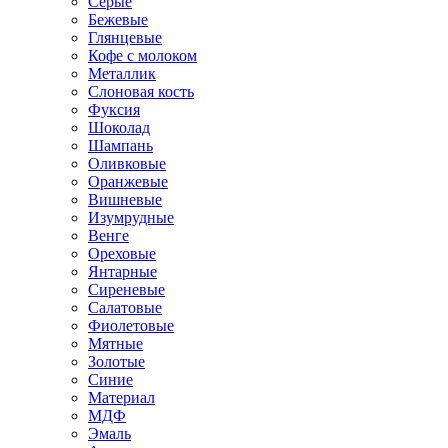
Серые
Бежевые
Глянцевые
Кофе с молоком
Металлик
Слоновая кость
Фуксия
Шоколад
Шампань
Оливковые
Оранжевые
Вишневые
Изумрудные
Венге
Ореховые
Янтарные
Сиреневые
Салатовые
Фиолетовые
Мятные
Золотые
Синие
Материал
МДФ
Эмаль