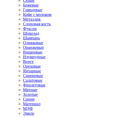
Серые
Бежевые
Глянцевые
Кофе с молоком
Металлик
Слоновая кость
Фуксия
Шоколад
Шампань
Оливковые
Оранжевые
Вишневые
Изумрудные
Венге
Ореховые
Янтарные
Сиреневые
Салатовые
Фиолетовые
Мятные
Золотые
Синие
Материал
МДФ
Эмаль