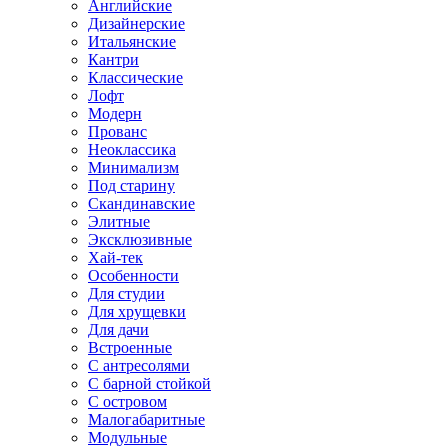
Английские
Дизайнерские
Итальянские
Кантри
Классические
Лофт
Модерн
Прованс
Неоклассика
Минимализм
Под старину
Скандинавские
Элитные
Эксклюзивные
Хай-тек
Особенности
Для студии
Для хрущевки
Для дачи
Встроенные
С антресолями
С барной стойкой
С островом
Малогабаритные
Модульные