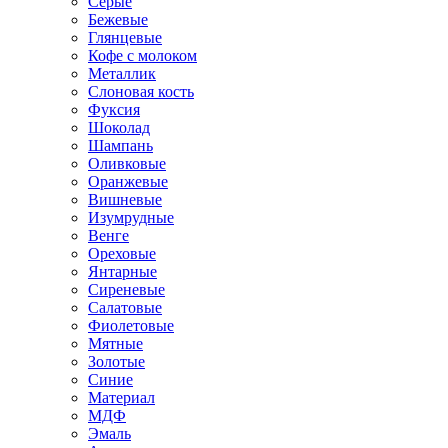
Серые
Бежевые
Глянцевые
Кофе с молоком
Металлик
Слоновая кость
Фуксия
Шоколад
Шампань
Оливковые
Оранжевые
Вишневые
Изумрудные
Венге
Ореховые
Янтарные
Сиреневые
Салатовые
Фиолетовые
Мятные
Золотые
Синие
Материал
МДФ
Эмаль