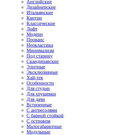
Английские
Дизайнерские
Итальянские
Кантри
Классические
Лофт
Модерн
Прованс
Неоклассика
Минимализм
Под старину
Скандинавские
Элитные
Эксклюзивные
Хай-тек
Особенности
Для студии
Для хрущевки
Для дачи
Встроенные
С антресолями
С барной стойкой
С островом
Малогабаритные
Модульные