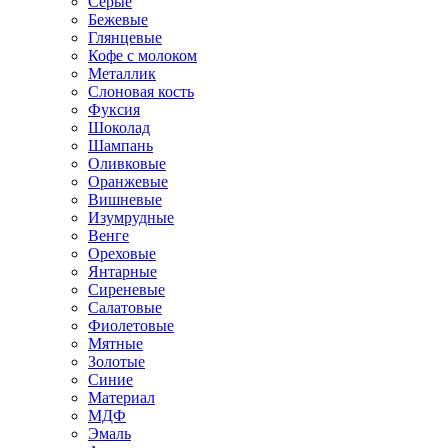
Серые
Бежевые
Глянцевые
Кофе с молоком
Металлик
Слоновая кость
Фуксия
Шоколад
Шампань
Оливковые
Оранжевые
Вишневые
Изумрудные
Венге
Ореховые
Янтарные
Сиреневые
Салатовые
Фиолетовые
Мятные
Золотые
Синие
Материал
МДФ
Эмаль