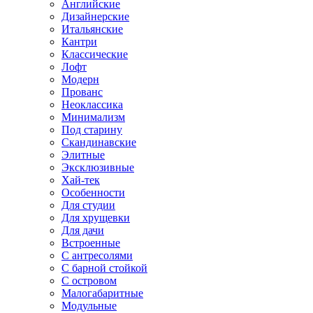
Английские
Дизайнерские
Итальянские
Кантри
Классические
Лофт
Модерн
Прованс
Неоклассика
Минимализм
Под старину
Скандинавские
Элитные
Эксклюзивные
Хай-тек
Особенности
Для студии
Для хрущевки
Для дачи
Встроенные
С антресолями
С барной стойкой
С островом
Малогабаритные
Модульные