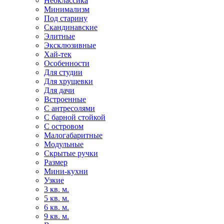
Неоклассика
Минимализм
Под старину
Скандинавские
Элитные
Эксклюзивные
Хай-тек
Особенности
Для студии
Для хрущевки
Для дачи
Встроенные
С антресолями
С барной стойкой
С островом
Малогабаритные
Модульные
Скрытые ручки
Размер
Мини-кухни
Узкие
3 кв. м.
5 кв. м.
6 кв. м.
9 кв. м.