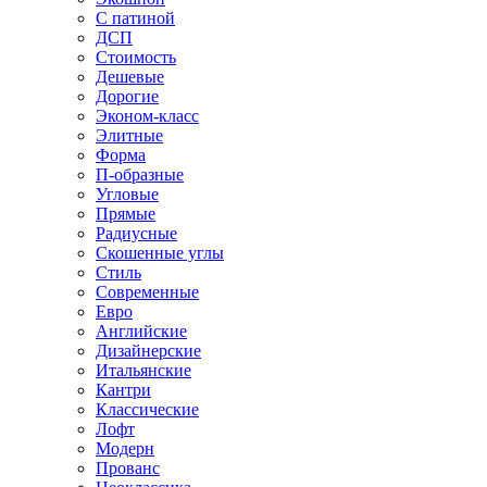
С патиной
ДСП
Стоимость
Дешевые
Дорогие
Эконом-класс
Элитные
Форма
П-образные
Угловые
Прямые
Радиусные
Скошенные углы
Стиль
Современные
Евро
Английские
Дизайнерские
Итальянские
Кантри
Классические
Лофт
Модерн
Прованс