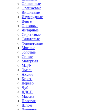
Оливковые
Оранжевые
Вишневые
Изумрудные
Венге
Ореховые
Янтарные
Сиреневые
Салатовые
Фиолетовые
Мятные
Золотые
Синие
Материал
МДФ
Эмаль
Акрил
Береза
Дерево
Дуб
ЛДСП
Массив
Пластик
Шпон
Экошпон