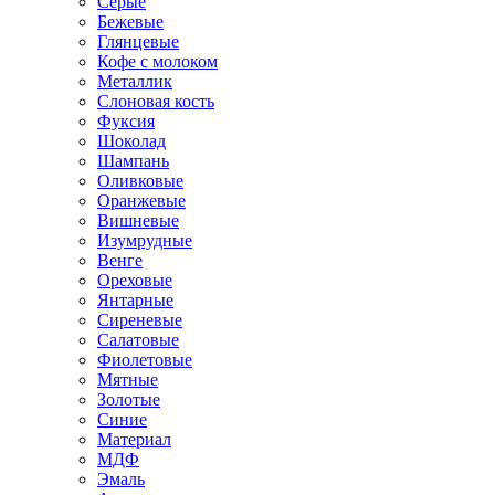
Серые
Бежевые
Глянцевые
Кофе с молоком
Металлик
Слоновая кость
Фуксия
Шоколад
Шампань
Оливковые
Оранжевые
Вишневые
Изумрудные
Венге
Ореховые
Янтарные
Сиреневые
Салатовые
Фиолетовые
Мятные
Золотые
Синие
Материал
МДФ
Эмаль