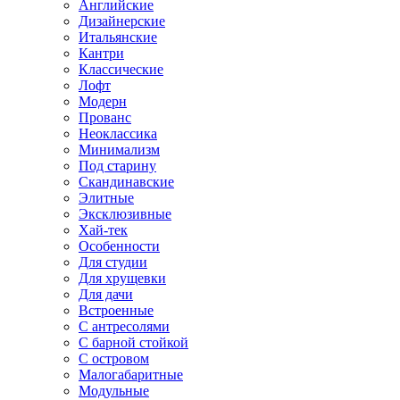
Английские
Дизайнерские
Итальянские
Кантри
Классические
Лофт
Модерн
Прованс
Неоклассика
Минимализм
Под старину
Скандинавские
Элитные
Эксклюзивные
Хай-тек
Особенности
Для студии
Для хрущевки
Для дачи
Встроенные
С антресолями
С барной стойкой
С островом
Малогабаритные
Модульные