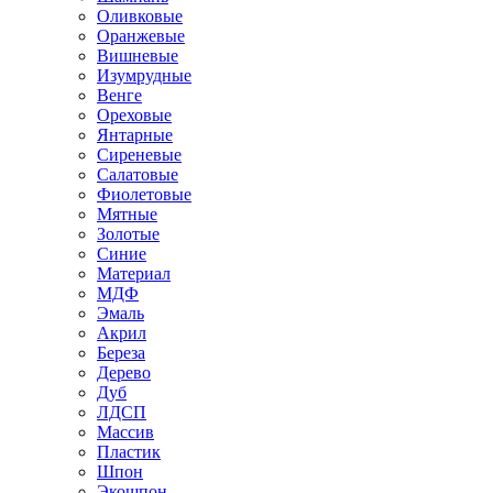
Оливковые
Оранжевые
Вишневые
Изумрудные
Венге
Ореховые
Янтарные
Сиреневые
Салатовые
Фиолетовые
Мятные
Золотые
Синие
Материал
МДФ
Эмаль
Акрил
Береза
Дерево
Дуб
ЛДСП
Массив
Пластик
Шпон
Экошпон