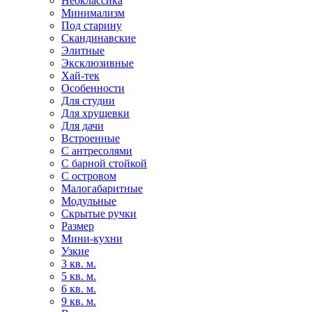
Неоклассика
Минимализм
Под старину
Скандинавские
Элитные
Эксклюзивные
Хай-тек
Особенности
Для студии
Для хрущевки
Для дачи
Встроенные
С антресолями
С барной стойкой
С островом
Малогабаритные
Модульные
Скрытые ручки
Размер
Мини-кухни
Узкие
3 кв. м.
5 кв. м.
6 кв. м.
9 кв. м.