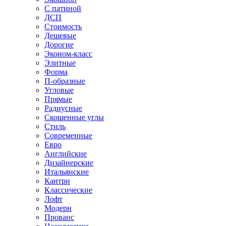
С патиной
ДСП
Стоимость
Дешевые
Дорогие
Эконом-класс
Элитные
Форма
П-образные
Угловые
Прямые
Радиусные
Скошенные углы
Стиль
Современные
Евро
Английские
Дизайнерские
Итальянские
Кантри
Классические
Лофт
Модерн
Прованс