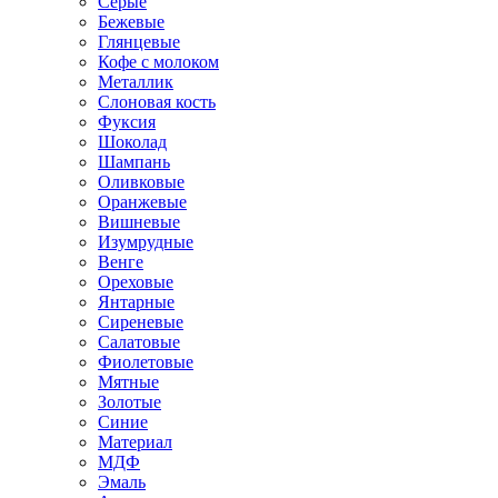
Серые
Бежевые
Глянцевые
Кофе с молоком
Металлик
Слоновая кость
Фуксия
Шоколад
Шампань
Оливковые
Оранжевые
Вишневые
Изумрудные
Венге
Ореховые
Янтарные
Сиреневые
Салатовые
Фиолетовые
Мятные
Золотые
Синие
Материал
МДФ
Эмаль