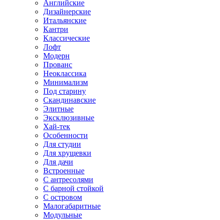
Английские
Дизайнерские
Итальянские
Кантри
Классические
Лофт
Модерн
Прованс
Неоклассика
Минимализм
Под старину
Скандинавские
Элитные
Эксклюзивные
Хай-тек
Особенности
Для студии
Для хрущевки
Для дачи
Встроенные
С антресолями
С барной стойкой
С островом
Малогабаритные
Модульные