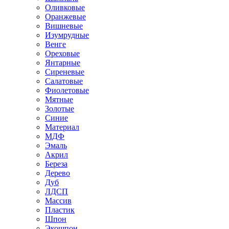
Оливковые
Оранжевые
Вишневые
Изумрудные
Венге
Ореховые
Янтарные
Сиреневые
Салатовые
Фиолетовые
Мятные
Золотые
Синие
Материал
МДФ
Эмаль
Акрил
Береза
Дерево
Дуб
ЛДСП
Массив
Пластик
Шпон
Экошпон