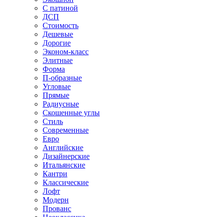
С патиной
ДСП
Стоимость
Дешевые
Дорогие
Эконом-класс
Элитные
Форма
П-образные
Угловые
Прямые
Радиусные
Скошенные углы
Стиль
Современные
Евро
Английские
Дизайнерские
Итальянские
Кантри
Классические
Лофт
Модерн
Прованс