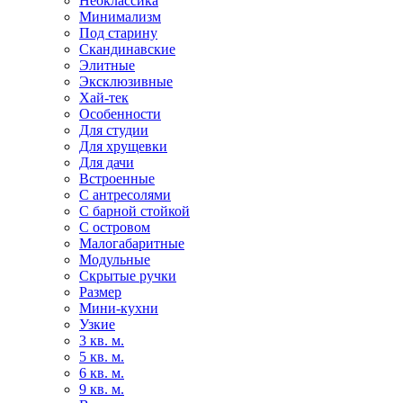
Неоклассика
Минимализм
Под старину
Скандинавские
Элитные
Эксклюзивные
Хай-тек
Особенности
Для студии
Для хрущевки
Для дачи
Встроенные
С антресолями
С барной стойкой
С островом
Малогабаритные
Модульные
Скрытые ручки
Размер
Мини-кухни
Узкие
3 кв. м.
5 кв. м.
6 кв. м.
9 кв. м.