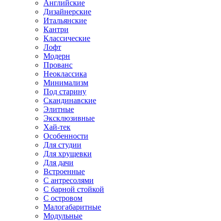
Английские
Дизайнерские
Итальянские
Кантри
Классические
Лофт
Модерн
Прованс
Неоклассика
Минимализм
Под старину
Скандинавские
Элитные
Эксклюзивные
Хай-тек
Особенности
Для студии
Для хрущевки
Для дачи
Встроенные
С антресолями
С барной стойкой
С островом
Малогабаритные
Модульные