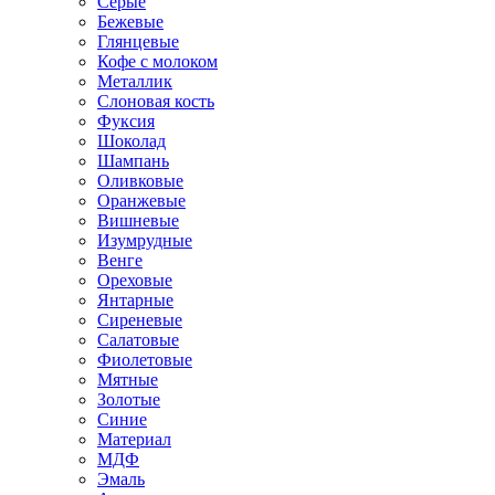
Серые
Бежевые
Глянцевые
Кофе с молоком
Металлик
Слоновая кость
Фуксия
Шоколад
Шампань
Оливковые
Оранжевые
Вишневые
Изумрудные
Венге
Ореховые
Янтарные
Сиреневые
Салатовые
Фиолетовые
Мятные
Золотые
Синие
Материал
МДФ
Эмаль