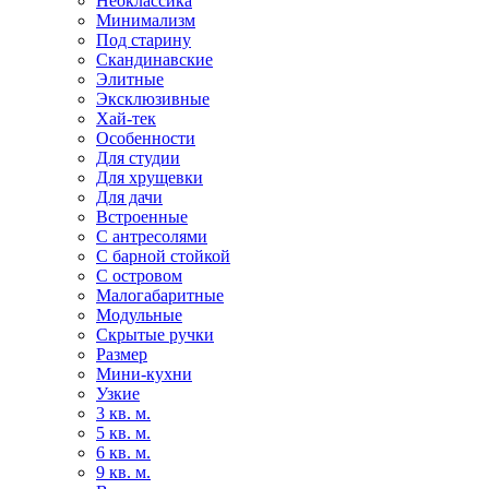
Неоклассика
Минимализм
Под старину
Скандинавские
Элитные
Эксклюзивные
Хай-тек
Особенности
Для студии
Для хрущевки
Для дачи
Встроенные
С антресолями
С барной стойкой
С островом
Малогабаритные
Модульные
Скрытые ручки
Размер
Мини-кухни
Узкие
3 кв. м.
5 кв. м.
6 кв. м.
9 кв. м.