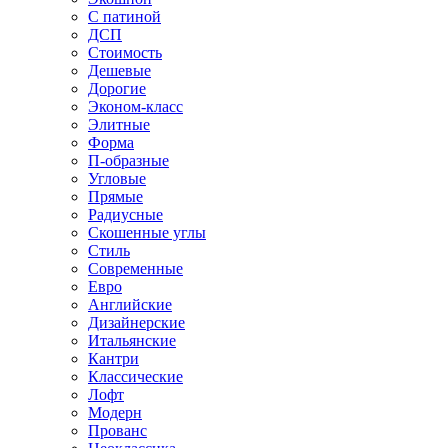
С патиной
ДСП
Стоимость
Дешевые
Дорогие
Эконом-класс
Элитные
Форма
П-образные
Угловые
Прямые
Радиусные
Скошенные углы
Стиль
Современные
Евро
Английские
Дизайнерские
Итальянские
Кантри
Классические
Лофт
Модерн
Прованс