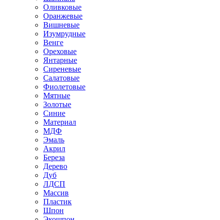
Оливковые
Оранжевые
Вишневые
Изумрудные
Венге
Ореховые
Янтарные
Сиреневые
Салатовые
Фиолетовые
Мятные
Золотые
Синие
Материал
МДФ
Эмаль
Акрил
Береза
Дерево
Дуб
ЛДСП
Массив
Пластик
Шпон
Экошпон