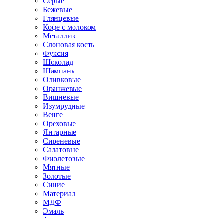
Серые
Бежевые
Глянцевые
Кофе с молоком
Металлик
Слоновая кость
Фуксия
Шоколад
Шампань
Оливковые
Оранжевые
Вишневые
Изумрудные
Венге
Ореховые
Янтарные
Сиреневые
Салатовые
Фиолетовые
Мятные
Золотые
Синие
Материал
МДФ
Эмаль