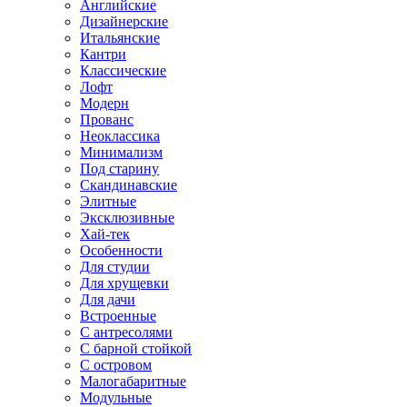
Английские
Дизайнерские
Итальянские
Кантри
Классические
Лофт
Модерн
Прованс
Неоклассика
Минимализм
Под старину
Скандинавские
Элитные
Эксклюзивные
Хай-тек
Особенности
Для студии
Для хрущевки
Для дачи
Встроенные
С антресолями
С барной стойкой
С островом
Малогабаритные
Модульные