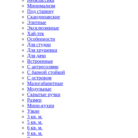
Неоклассика
Минимализм
Под старину
Скандинавские
Элитные
Эксклюзивные
Хай-тек
Особенности
Для студии
Для хрущевки
Для дачи
Встроенные
С антресолями
С барной стойкой
С островом
Малогабаритные
Модульные
Скрытые ручки
Размер
Мини-кухни
Узкие
3 кв. м.
5 кв. м.
6 кв. м.
9 кв. м.