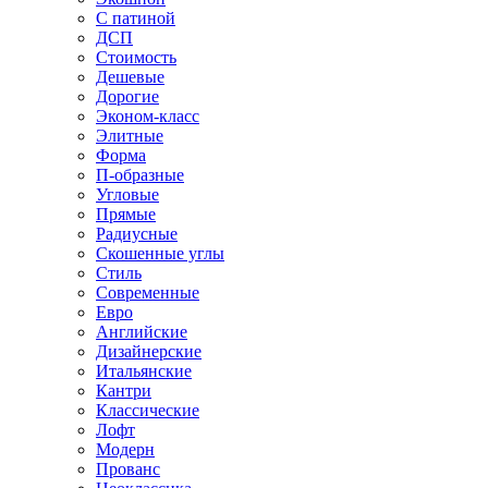
С патиной
ДСП
Стоимость
Дешевые
Дорогие
Эконом-класс
Элитные
Форма
П-образные
Угловые
Прямые
Радиусные
Скошенные углы
Стиль
Современные
Евро
Английские
Дизайнерские
Итальянские
Кантри
Классические
Лофт
Модерн
Прованс