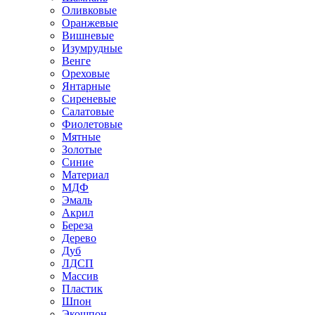
Оливковые
Оранжевые
Вишневые
Изумрудные
Венге
Ореховые
Янтарные
Сиреневые
Салатовые
Фиолетовые
Мятные
Золотые
Синие
Материал
МДФ
Эмаль
Акрил
Береза
Дерево
Дуб
ЛДСП
Массив
Пластик
Шпон
Экошпон