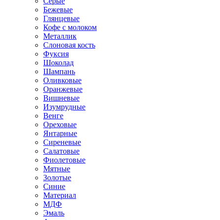
Серые
Бежевые
Глянцевые
Кофе с молоком
Металлик
Слоновая кость
Фуксия
Шоколад
Шампань
Оливковые
Оранжевые
Вишневые
Изумрудные
Венге
Ореховые
Янтарные
Сиреневые
Салатовые
Фиолетовые
Мятные
Золотые
Синие
Материал
МДФ
Эмаль