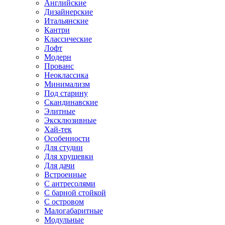
Английские
Дизайнерские
Итальянские
Кантри
Классические
Лофт
Модерн
Прованс
Неоклассика
Минимализм
Под старину
Скандинавские
Элитные
Эксклюзивные
Хай-тек
Особенности
Для студии
Для хрущевки
Для дачи
Встроенные
С антресолями
С барной стойкой
С островом
Малогабаритные
Модульные